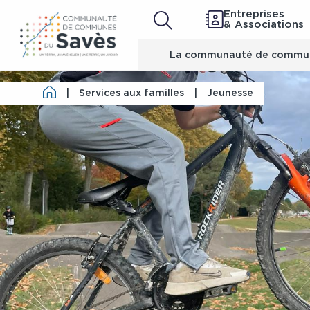
Entreprises
& Associations
La communauté de commu
|
Services aux familles
|
Jeunesse