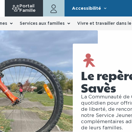
Portail
Accessibilité
Famille
nes
Services aux familles
Vivre et travailler dans l
Le repèr
Savès
La Communauté de 
quotidien pour offri
de liberté, de renco
notre Service Jeunes
complémentaires ada
de leurs familles.