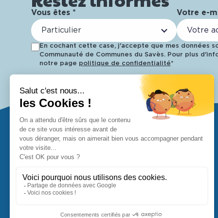
Vous êtes *
Votre e-ma
Particulier
En cochant cette case, j'accepte que mes données soi
Communauté de Communes du Savès. Pour plus d'info
notre page
politique de confidentialité
*
Retrouvez-nous !
37 Avenue de la Gailloue
32220 Lombez
05 62 62 68 70
contact@ccsaves32.fr
Nous contacter