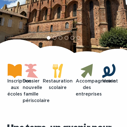
Inscription
Dossier
Restauration
Accompagnement
Voirie
aux
nouvelle
scolaire
des
écoles
famille
entreprises
périscolaire
Une terre, un avenir pour