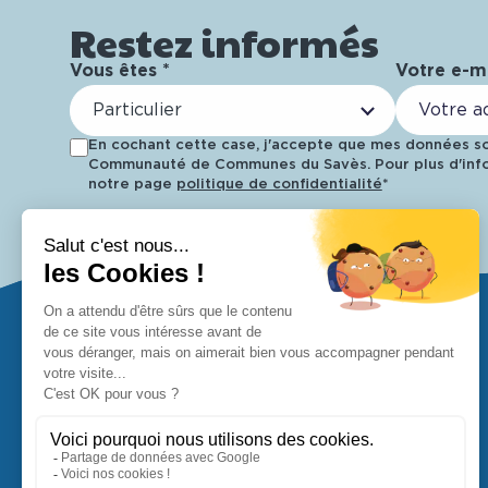
Restez informés
Vous êtes *
Votre e-ma
Particulier
En cochant cette case, j'accepte que mes données soi
Communauté de Communes du Savès. Pour plus d'info
notre page
politique de confidentialité
*
Retrouvez-nous !
37 Avenue de la Gailloue
32220 Lombez
05 62 62 68 70
contact@ccsaves32.fr