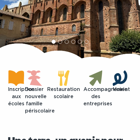
Inscription
Dossier
Restauration
Accompagnement
Voirie
aux
nouvelle
scolaire
des
écoles
famille
entreprises
périscolaire
Une terre, un avenir pour