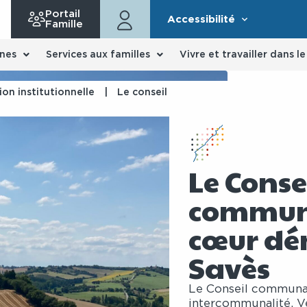
Portail
Accessibilité
Famille
nes
Services aux familles
Vivre et travailler dans l
on institutionnelle
|
Le conseil
Le Conse
communa
cœur dé
Savès
Le Conseil communau
intercommunalité. Vér