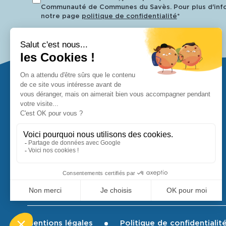
Communauté de Communes du Savès. Pour plus d'info
notre page
politique de confidentialité
*
Retrouvez-nous !
37 Avenue de la Gailloue
32220 Lombez
05 62 62 68 70
contact@ccsaves32.fr
Nous contacter
Mentions légales
Politique de confidentialit