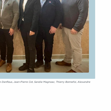
e Danflous, Jean-Pierre Cot, Sandie Magnoac, Thierry Bonnefoi, Alexandre