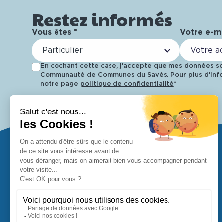
Restez informés
Vous êtes *
Votre e-ma
Particulier
En cochant cette case, j'accepte que mes données soi
Communauté de Communes du Savès. Pour plus d'info
notre page
politique de confidentialité
*
Retrouvez-nous !
37 Avenue de la Gailloue
32220 Lombez
05 62 62 68 70
contact@ccsaves32.fr