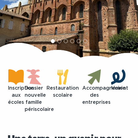
Inscription
Dossier
Restauration
Accompagnement
Voirie
aux
nouvelle
scolaire
des
écoles
famille
entreprises
périscolaire
Une terre, un avenir pour